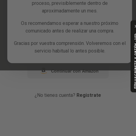
proceso, previsiblemente dentro de
Reacondicionados
aproximadamente un mes.
o
Blog
Os recomendamos esperar a nuestro próximo
comunicado antes de realizar una compra.
Continuar con Google
SUSCRÍBETE Y
Gracias por vuestra comprensión. Volveremos con el
Continuar con Facebook
servicio habitual lo antes posible.
Continuar con Amazon
¿No tienes cuenta?
Registrate