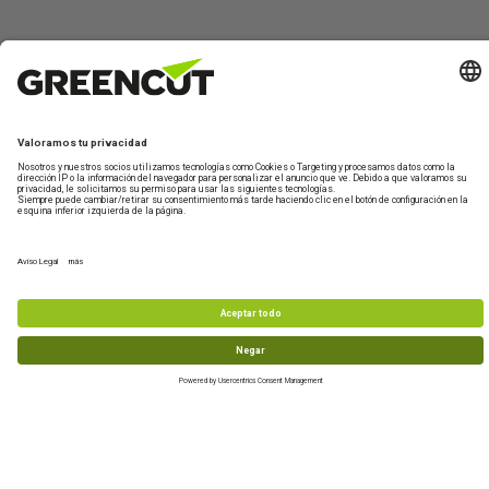
Contáctano
Sobre
Información
Mi
¿Te
Greencut
de
Cuenta
ayudamos?
Formulario de
productos
contacto
Quiénes
Iniciar
Información
Asistencia
somos
sesión
de envío
Maquinaria de
Técnica
jardín y huerto
Sostenibilidad
Crear
Devoluciones
De lunes a
nueva
Maquinaria de
Condiciones
Preguntas
viernes de 10-
cuenta
bricolaje y taller
de compra
frecuentes
13h
Accesorios y
977 772 95
recambios
Productos
info@greencu
reacondicionados
tools.com