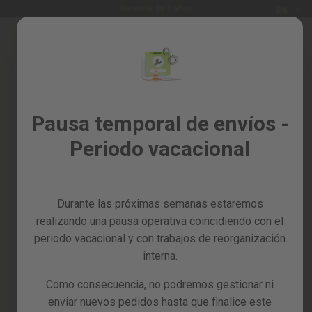
Idioma
Garantía de 3 años
ES
Ir
al
Rebajas
contenido
%
Todos
Iniciar sesión
los
Crea tu cuenta y todo será más
Pausa temporal de envíos -
productos
fácil
Periodo vacacional
Jardín
y
huerto
Durante las próximas semanas estaremos
Bricolaje
y
realizando una pausa operativa coincidiendo con el
taller
periodo vacacional y con trabajos de reorganización
interna.
¿Has olvidado la contraseña?
Tarjetas
regalo
Como consecuencia, no podremos gestionar ni
entrar
Recambios
enviar nuevos pedidos hasta que finalice este