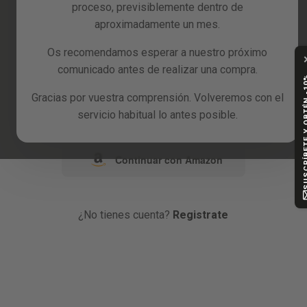
proceso, previsiblemente dentro de
Reacondicionados
aproximadamente un mes.
o
Blog
Os recomendamos esperar a nuestro próximo
comunicado antes de realizar una compra.
Continuar con Google
SUSCRÍBETE Y
Gracias por vuestra comprensión. Volveremos con el
Continuar con Facebook
servicio habitual lo antes posible.
Continuar con Amazon
¿No tienes cuenta?
Registrate