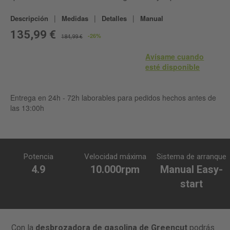
|
|
|
Descripción
Medidas
Detalles
Manual
135,99 €
-26%
184,99 €
Avísame cuando
esté disponible
Entrega en 24h - 72h laborables para pedidos hechos antes de
las 13:00h
Potencia
Velocidad máxima
Sistema de arranque
4.9
10.000rpm
Manual Easy-
start
Con la
desbrozadora de gasolina de Greencut
podrás