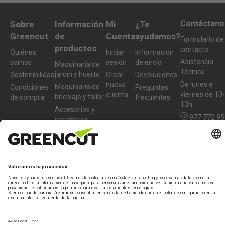
Contáctano
Sobre
Información
Mi
¿Te
Greencut
de
Cuenta
ayudamos?
Formulario de
productos
contacto
Quiénes
Iniciar
Información
Asistencia
somos
sesión
de envío
Maquinaria de
Técnica
jardín y huerto
Sostenibilidad
Crear
Devoluciones
De lunes a
nueva
Maquinaria de
Condiciones
Preguntas
viernes de 10-
cuenta
bricolaje y taller
de compra
frecuentes
13h
Accesorios y
977 772 95
recambios
Productos
info@greencu
reacondicionados
tools.com
Bases legales
En garantia
Política de privacidad
Nota legal
Marca especialista de
Beself Brands