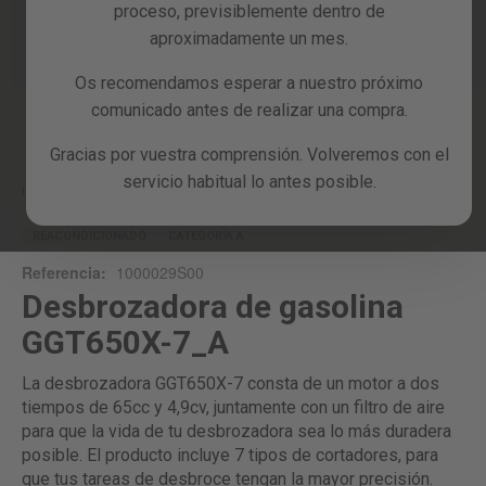
proceso, previsiblemente dentro de
Reacondicionados
aproximadamente un mes.
Blog
Os recomendamos esperar a nuestro próximo
comunicado antes de realizar una compra.
Skip
to
Gracias por vuestra comprensión. Volveremos con el
the
servicio habitual lo antes posible.
beginning
Inicio
GGT650X-7_A
of
the
REACONDICIONADO
CATEGORÍA A
images
Referencia:
1000029S00
gallery
Desbrozadora de gasolina
GGT650X-7_A
La desbrozadora GGT650X-7 consta de un motor a dos
tiempos de 65cc y 4,9cv, juntamente con un filtro de aire
para que la vida de tu desbrozadora sea lo más duradera
posible. El producto incluye 7 tipos de cortadores, para
que tus tareas de desbroce tengan la mayor precisión.