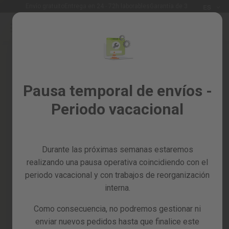
Idioma
Envío gratuito
Entrega en 24 - 72h laborables
Garantía de 3 años
ES
Ir
al
Rebajas
contenido
Skip
%
to
the
Todos
end
los
of
Pausa temporal de envíos -
productos
the
Periodo vacacional
images
Jardín
gallery
y
huerto
Durante las próximas semanas estaremos
Bricolaje
y
realizando una pausa operativa coincidiendo con el
taller
periodo vacacional y con trabajos de reorganización
interna.
Tarjetas
regalo
Como consecuencia, no podremos gestionar ni
Recambios
enviar nuevos pedidos hasta que finalice este