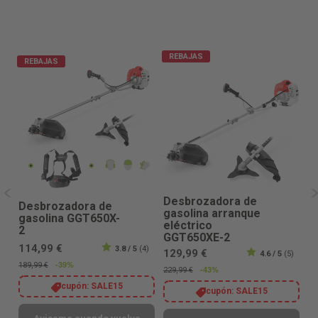
REBAJAS
REBAJAS
Desbrozadora de
Desbrozadora de
D
gasolina arranque
gasolina GGT650X-
g
eléctrico
2
6
GGT650XE-2
114,99 €
1
3.8 / 5
(4)
129,99 €
4.6 / 5
(5)
-39%
189,99 €
19
-43%
229,99 €
cupón:
SALE15
cupón:
SALE15