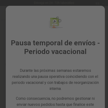
Idioma
Entrega en 24 - 72h laborables
ES
Ir
al
Rebajas
contenido
Skip
%
to
the
Todos
end
los
of
Pausa temporal de envíos -
productos
the
Periodo vacacional
images
Jardín
gallery
y
huerto
Durante las próximas semanas estaremos
Bricolaje
y
realizando una pausa operativa coincidiendo con el
taller
periodo vacacional y con trabajos de reorganización
interna.
Tarjetas
regalo
Como consecuencia, no podremos gestionar ni
Recambios
enviar nuevos pedidos hasta que finalice este