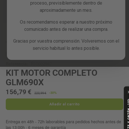
proceso, previsiblemente dentro de
Reacondicionados
aproximadamente un mes.
Blog
Os recomendamos esperar a nuestro próximo
Skip
comunicado antes de realizar una compra.
to
the
Gracias por vuestra comprensión. Volveremos con el
beginning
Inicio
KIT MOTOR COMPLETO GLM690X
servicio habitual lo antes posible.
of
the
RECAMBIO
images
Referencia:
R10002987
gallery
KIT MOTOR COMPLETO
GLM690X
156,79 €
-30%
223,99 €
SUSCRÍBETE Y
Añadir al carrito
Entrega en 48h - 72h laborables para pedidos hechos antes de
las 13:00h · 6 meses de garantía