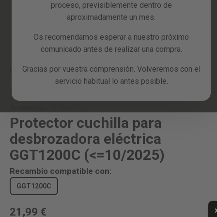
proceso, previsiblemente dentro de
Reacondicionados
aproximadamente un mes.
Blog
Os recomendamos esperar a nuestro próximo
Skip
comunicado antes de realizar una compra.
to
the
Gracias por vuestra comprensión. Volveremos con el
beginning
Inicio
PROTECTOR CUCHILLA PARA DESBROZADORA ELÉCTRICA GGT1200C
(<=10/2025)
servicio habitual lo antes posible.
of
the
RECAMBIO
images
Referencia:
R10003122
gallery
Protector cuchilla para
desbrozadora eléctrica
GGT1200C (<=10/2025)
Recambio compatible con:
GGT1200C
21,99 €