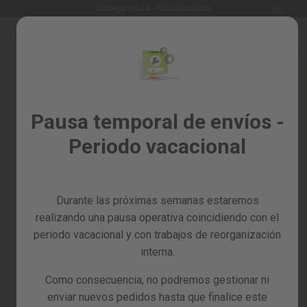
Idioma
Entrega en 24 - 72h laborables
ES
Ir
al
Rebajas
contenido
Skip
%
to
the
Todos
end
los
of
Pausa temporal de envíos -
productos
the
Periodo vacacional
images
Jardín
gallery
y
huerto
Durante las próximas semanas estaremos
Bricolaje
y
realizando una pausa operativa coincidiendo con el
taller
periodo vacacional y con trabajos de reorganización
interna.
Tarjetas
regalo
Como consecuencia, no podremos gestionar ni
Recambios
enviar nuevos pedidos hasta que finalice este