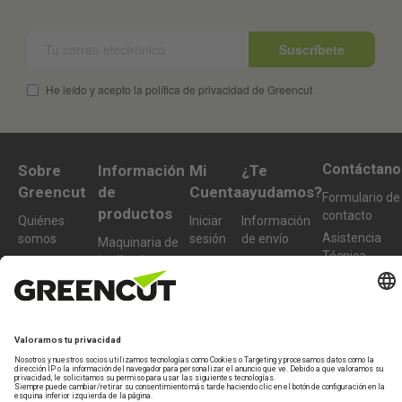
Suscríbete
He leído y acepto la política de privacidad de Greencut
Contáctano
Sobre
Información
Mi
¿Te
Greencut
de
Cuenta
ayudamos?
Formulario de
productos
contacto
Quiénes
Iniciar
Información
Asistencia
somos
sesión
de envío
Maquinaria de
Técnica
jardín y huerto
Sostenibilidad
Crear
Devoluciones
De lunes a
nueva
Maquinaria de
Condiciones
Preguntas
viernes de 10-
cuenta
bricolaje y taller
de compra
frecuentes
13h
Accesorios y
977 772 95
recambios
Productos
info@greencu
reacondicionados
tools.com