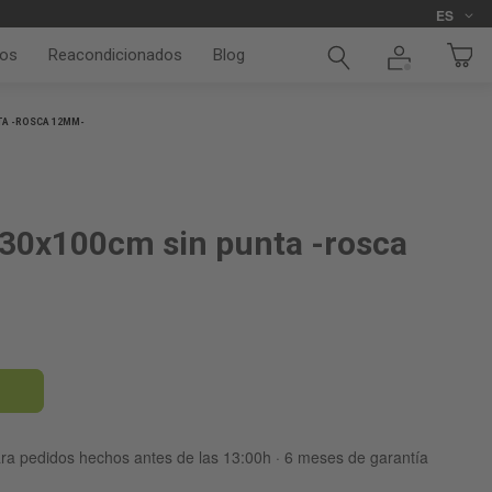
Idioma
ES
os
Reacondicionados
Blog
TA -ROSCA 12MM-
30x100cm sin punta -rosca
ara pedidos hechos antes de las 13:00h · 6 meses de garantía