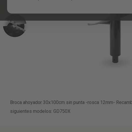
Skip
to
Broca ahoyador 30x100cm sin punta -rosca 12mm- Recambi
the
beginning
siguientes modelos: GD750X
of
the
images