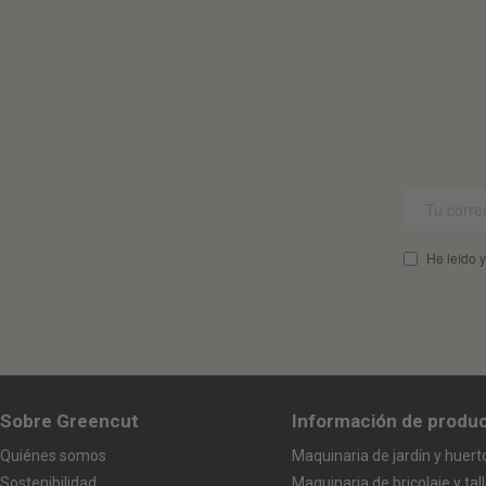
gallery
He leído y
Sobre Greencut
Información de produ
Quiénes somos
Maquinaria de jardín y huert
Sostenibilidad
Maquinaria de bricolaje y tall