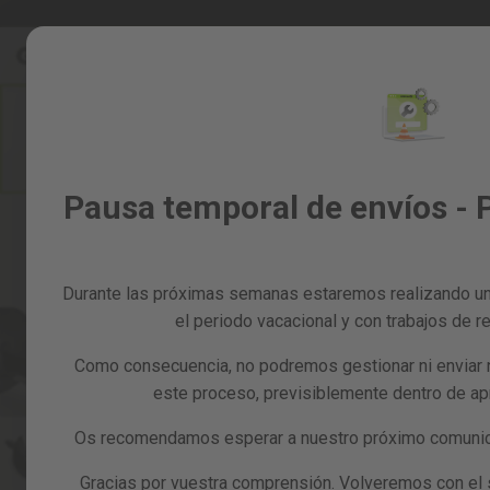
Ir
Rebajas %
Todos los productos
al
Rebajas
contenido
%
Skip
to
Todos
the
los
end
productos
of
Jardín
Pausa temporal de envíos - 
the
y
images
huerto
gallery
Bricolaje
y
Durante las próximas semanas estaremos realizando un
taller
el periodo vacacional y con trabajos de re
Tarjetas
Como consecuencia, no podremos gestionar ni enviar 
regalo
este proceso, previsiblemente dentro de a
Recambios
Reacondicionados
Os recomendamos esperar a nuestro próximo comunica
Blog
Gracias por vuestra comprensión. Volveremos con el se