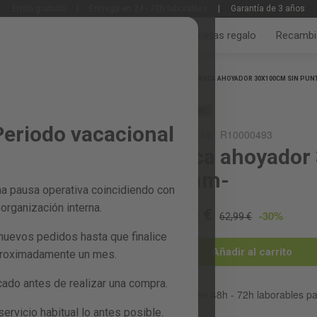
Envío gratuito
|
Entrega en 24 - 72h laborables
|
Garantía de 3 años
Jardín y huerto
Bricolaje y taller
Tarjetas regalo
Recambi
Inicio
BROCA AHOYADOR 30X100CM SIN PUN
RECAMBIO
Periodo vacacional
Referencia:
R10000493
Broca ahoyador 
12mm-
a pausa operativa coincidiendo con
organización interna.
44,09 €
-30%
62,99 €
nuevos pedidos hasta que finalice
Añadir al carrito
proximadamente un mes.
do antes de realizar una compra.
Entrega en 48h - 72h laborables p
rvicio habitual lo antes posible.