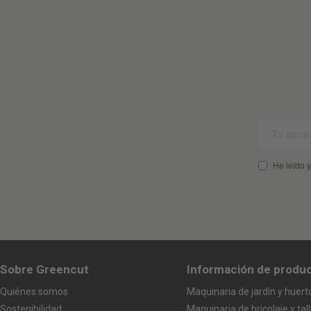
gallery
He leído y
Sobre Greencut
Información de produ
Quiénes somos
Maquinaria de jardín y huert
Sostenibilidad
Maquinaria de bricolaje y tall