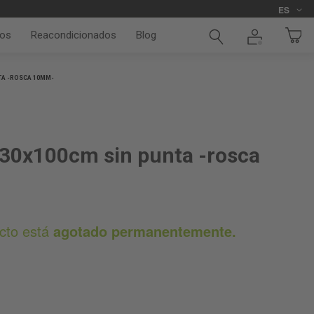
Idioma
ES
os
Reacondicionados
Blog
TA -ROSCA 10MM-
30x100cm sin punta -rosca
ucto está
agotado permanentemente.