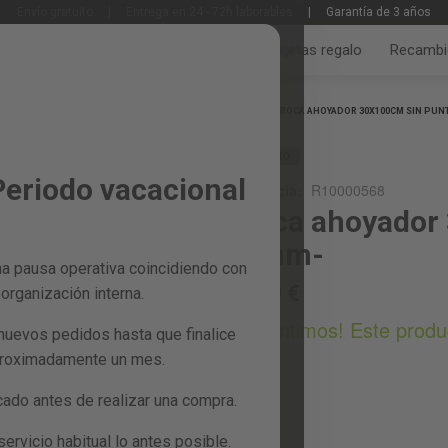
Envío gratuito
|
Entrega en 24 - 72h laborables
|
Garantía de 3 años
Jardín y huerto
Bricolaje y taller
Tarjetas regalo
Recambi
Inicio
BROCA AHOYADOR 30X100CM SIN PUN
RECAMBIO
Periodo vacacional
Referencia:
R10000568
Broca ahoyador 
10mm-
a pausa operativa coincidiendo con
67,99 €
organización interna.
¡Lo sentimos! Este prod
nuevos pedidos hasta que finalice
proximadamente un mes.
do antes de realizar una compra.
rvicio habitual lo antes posible.