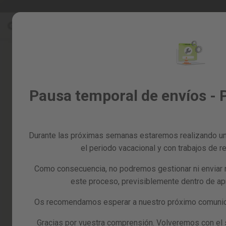
Ir
Rebajas %
Todos los productos
al
Rebajas
contenido
%
Skip
to
Todos
the
los
end
productos
of
Jardín
Pausa temporal de envíos - 
the
y
images
huerto
gallery
Bricolaje
y
Durante las próximas semanas estaremos realizando un
taller
el periodo vacacional y con trabajos de re
Tarjetas
Como consecuencia, no podremos gestionar ni enviar 
regalo
este proceso, previsiblemente dentro de a
Recambios
Reacondicionados
Os recomendamos esperar a nuestro próximo comunica
Blog
Gracias por vuestra comprensión. Volveremos con el se