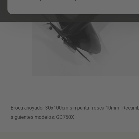
Skip
to
Broca ahoyador 30x100cm sin punta -rosca 10mm- Recambi
the
beginning
siguientes modelos: GD750X
of
the
images