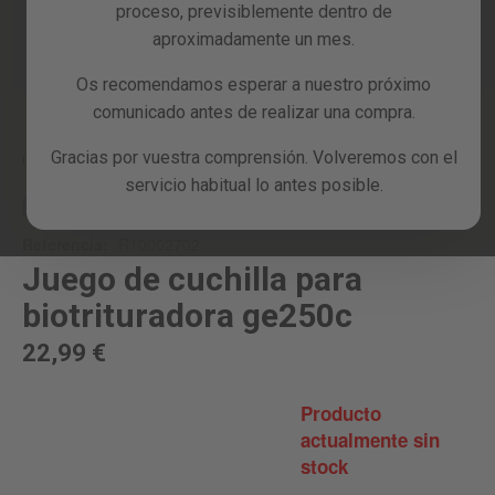
proceso, previsiblemente dentro de
Reacondicionados
aproximadamente un mes.
Blog
Os recomendamos esperar a nuestro próximo
Skip
comunicado antes de realizar una compra.
to
the
Gracias por vuestra comprensión. Volveremos con el
beginning
Inicio
JUEGO DE CUCHILLA PARA BIOTRITURADORA GE250C
servicio habitual lo antes posible.
of
the
RECAMBIO
images
Referencia:
R10002702
gallery
Juego de cuchilla para
biotrituradora ge250c
22,99 €
Producto
actualmente sin
stock