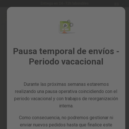
Idioma
Entrega en 24 - 72h laborables
ES
Ir
al
Rebajas
contenido
Skip
%
to
the
Todos
end
los
of
Pausa temporal de envíos -
productos
the
Periodo vacacional
images
Jardín
gallery
y
huerto
Durante las próximas semanas estaremos
Bricolaje
y
realizando una pausa operativa coincidiendo con el
taller
periodo vacacional y con trabajos de reorganización
interna.
Tarjetas
regalo
Como consecuencia, no podremos gestionar ni
Recambios
enviar nuevos pedidos hasta que finalice este