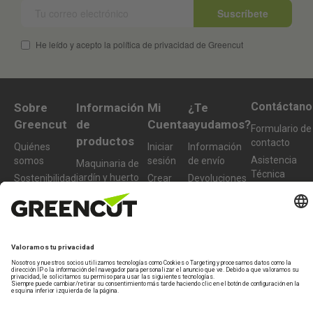
Suscríbete
He leído y acepto la política de privacidad de Greencut
Contáctano
Sobre
Información
Mi
¿Te
Greencut
de
Cuenta
ayudamos?
Formulario de
productos
contacto
Quiénes
Iniciar
Información
Asistencia
somos
sesión
de envío
Maquinaria de
Técnica
jardín y huerto
Sostenibilidad
Crear
Devoluciones
De lunes a
nueva
Maquinaria de
Condiciones
Preguntas
viernes de 10-
cuenta
bricolaje y taller
de compra
frecuentes
13h
Accesorios y
977 772 95
recambios
Productos
info@greencu
reacondicionados
tools.com