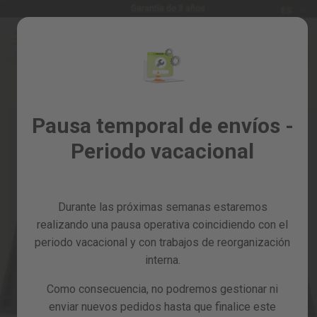
Idioma
Garantía de 3 años
ES
Ir
al
Rebajas
contenido
Skip
%
to
the
Todos
end
los
of
Pausa temporal de envíos -
productos
the
Periodo vacacional
images
Jardín
gallery
y
huerto
Durante las próximas semanas estaremos
Bricolaje
y
realizando una pausa operativa coincidiendo con el
taller
periodo vacacional y con trabajos de reorganización
interna.
Tarjetas
regalo
Como consecuencia, no podremos gestionar ni
Recambios
enviar nuevos pedidos hasta que finalice este