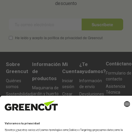
descuento
Suscríbete
He leído y acepto la política de privacidad de Greencut
Contáctano
Sobre
Información
Mi
¿Te
Greencut
de
Cuenta
ayudamos?
Formulario de
productos
contacto
Quiénes
Iniciar
Información
Asistencia
somos
sesión
de envío
Maquinaria de
Técnica
jardín y huerto
Sostenibilidad
Crear
Devoluciones
De lunes a
nueva
Maquinaria de
Condiciones
Preguntas
viernes de 10-
cuenta
bricolaje y taller
de compra
frecuentes
13h
Accesorios y
977 772 95
recambios
Productos