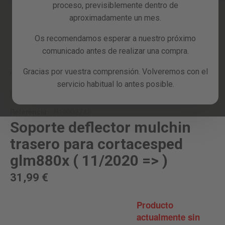
proceso, previsiblemente dentro de
Reacondicionados
aproximadamente un mes.
Blog
Os recomendamos esperar a nuestro próximo
Skip
comunicado antes de realizar una compra.
to
the
Gracias por vuestra comprensión. Volveremos con el
beginning
Inicio
SOPORTE DEFLECTOR MULCHIN TRASERO PARA CORTACESPED GLM880X (
11/2020 => )
servicio habitual lo antes posible.
of
the
RECAMBIO
images
Referencia:
R10002743
gallery
Soporte deflector mulchin
trasero para cortacesped
glm880x ( 11/2020 => )
31,99 €
Producto
actualmente sin