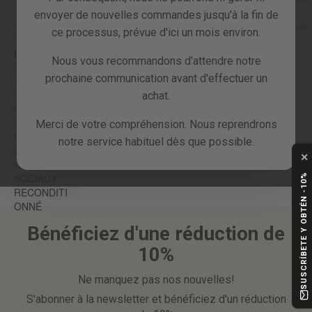
aurons reçu toutes les informations, nous
envoyer de nouvelles commandes jusqu'à la fin de
SUPPORT
traiterons le retour du mauvais article et nous
ce processus, prévue d'ici un mois environ.
TECHNIQUE
vous enverrons le bon article dès que
ET
GARANTIE
possible.
Nous vous recommandons d'attendre notre
INCIDENTS
prochaine communication avant d'effectuer un
VOTRE
COMPTE
achat.
REMISES ET
COUPONS
Merci de votre compréhension. Nous reprendrons
NEWSLETT
notre service habituel dès que possible.
ER
✕
RÉSEAUX
SOCIAUX
SUSCRÍBETE Y OBTÉN -10%
RECONDITI
ONNÉ
Bénéficiez d'une réduction de
10%
Ne manquez pas nos nouvelles!
S'abonner à la newsletter et bénéficiez d'un réduction