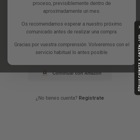
proceso, previsiblemente dentro de
Reacondicionados
aproximadamente un mes.
o
Blog
Os recomendamos esperar a nuestro próximo
comunicado antes de realizar una compra.
Continuar con Google
SUSCRÍBETE Y
Gracias por vuestra comprensión. Volveremos con el
Continuar con Facebook
servicio habitual lo antes posible.
Continuar con Amazon
¿No tienes cuenta?
Registrate