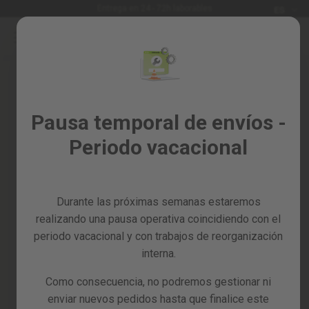
Idioma
Entrega en 24 - 72h laborables
ES
Ir
al
Rebajas
contenido
%
Todos
Iniciar sesión
los
Crea tu cuenta y todo será más
Pausa temporal de envíos -
productos
fácil
Periodo vacacional
Jardín
y
huerto
Durante las próximas semanas estaremos
Bricolaje
y
realizando una pausa operativa coincidiendo con el
taller
periodo vacacional y con trabajos de reorganización
interna.
¿Has olvidado la contraseña?
Tarjetas
regalo
Como consecuencia, no podremos gestionar ni
entrar
Recambios
enviar nuevos pedidos hasta que finalice este