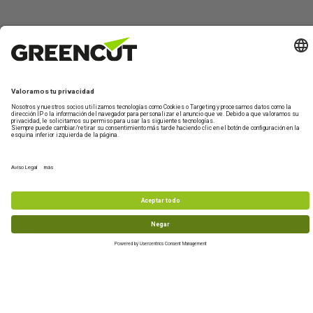
Contáctano
Sobre
Información
Mi
¿Te
Greencut
de
Cuenta
ayudamos?
Formulario de
productos
contacto
Quiénes
Iniciar
Información
Asistencia
somos
sesión
de envío
Maquinaria de
Técnica
jardín y huerto
Sostenibilidad
Crear
Devoluciones
De lunes a
nueva
Maquinaria de
Condiciones
Preguntas
viernes de 10-
cuenta
bricolaje y taller
de compra
frecuentes
13h
Accesorios y
977 772 95
recambios
Productos
info@greencu
reacondicionados
tools.com