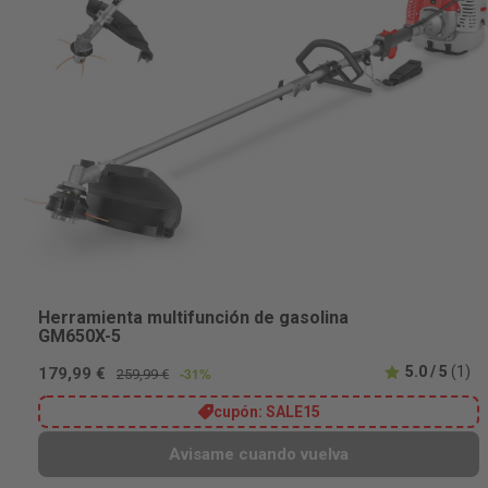
Herramienta multifunción de gasolina
GM650X-5
5.0 / 5
(1)
179,99 €
-31%
259,99 €
cupón:
SALE15
Avisame cuando vuelva