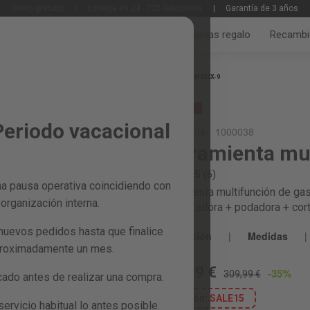
Envío gratuito
|
Entrega en 24 - 72h laborables
|
Garantía de 3 años
Jardín y huerto
Bricolaje y taller
Tarjetas regalo
Recambi
Inicio
GM650X-9
REBAJAS
Periodo vacacional
Referencia:
1000038
Herramienta mul
4.3 / 5
(6)
a pausa operativa coincidiendo con
Herramienta multifunción de gas
organización interna.
desbrozadora + podadora + cor
nuevos pedidos hasta que finalice
Descripción
|
Medidas
|
proximadamente un mes.
199,99 €
-35%
309,99 €
do antes de realizar una compra.
cupón:
SALE15
rvicio habitual lo antes posible.