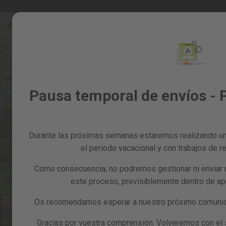
Ir
Rebajas %
Todos los productos
al
Rebajas
contenido
%
Skip
to
Todos
the
los
end
productos
of
Jardín
Pausa temporal de envíos - 
the
y
images
huerto
gallery
Bricolaje
y
Durante las próximas semanas estaremos realizando un
taller
el periodo vacacional y con trabajos de re
Tarjetas
Como consecuencia, no podremos gestionar ni enviar 
regalo
este proceso, previsiblemente dentro de a
Recambios
Reacondicionados
Os recomendamos esperar a nuestro próximo comunica
Blog
Gracias por vuestra comprensión. Volveremos con el se