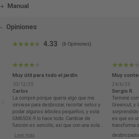
Manual
Opiniones
4.33
(6 Opiniones)
86.666666666667%
4
4
idad
Muy útil para todo el jardín
Muy conte
10/12/25
24/6/25
Carlos
Sergio R.
La compré porque quería algo que me
Terminé comprando la GM650X-9 de
sirviese para desbrozar, recortar setos y
Greencut, y 
podar algunos árboles pequeños, y esta
sorprendido 
GM650X‑9 lo hace todo. Cambiar de
es que es u
función es sencillo, así que con una sola
...
transforma e
Leer más
desbrozador