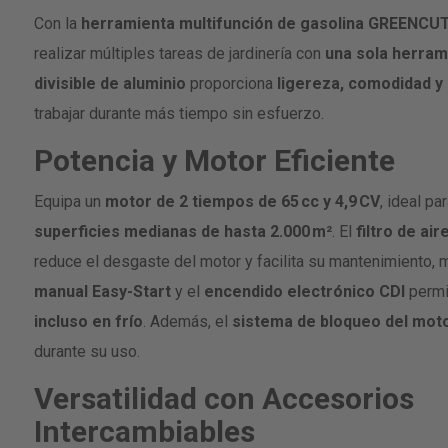
gallery
Con la
herramienta multifunción de gasolina GREENCU
realizar múltiples tareas de jardinería con
una sola herram
divisible de aluminio
proporciona
ligereza, comodidad y 
trabajar durante más tiempo sin esfuerzo.
Potencia y Motor Eficiente
Equipa un
motor de 2 tiempos de 65 cc y 4,9 CV
, ideal pa
superficies medianas de hasta 2.000 m²
. El
filtro de ai
reduce el desgaste del motor y facilita su mantenimiento, 
manual Easy-Start
y el
encendido electrónico CDI
permi
incluso en frío
. Además, el
sistema de bloqueo del mot
durante su uso.
Versatilidad con Accesorios
Intercambiables