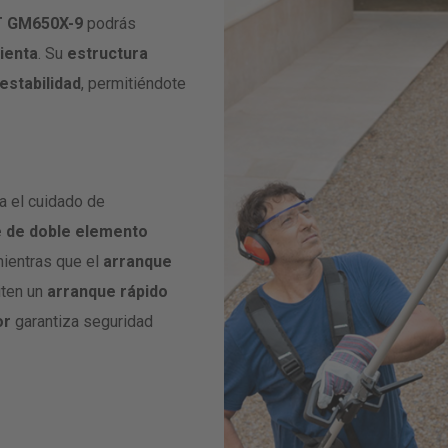
T GM650X-9
podrás
ienta
. Su
estructura
estabilidad
, permitiéndote
ra el cuidado de
re de doble elemento
mientras que el
arranque
ten un
arranque rápido
or
garantiza seguridad