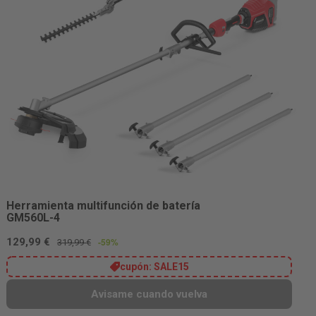
Herramienta multifunción de batería
GM560L-4
129,99 €
-59%
319,99 €
cupón:
SALE15
Avisame cuando vuelva