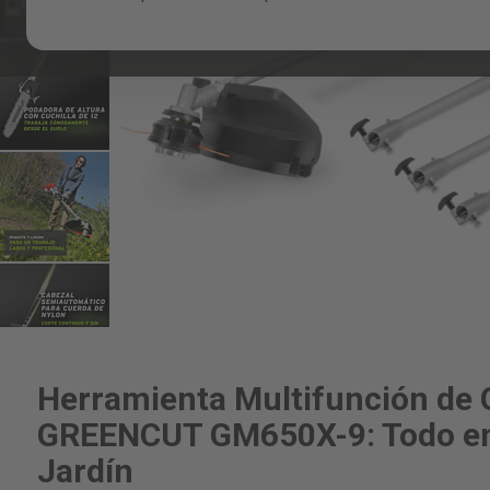
Skip
to
the
Herramienta Multifunción de 
beginning
of
GREENCUT GM650X-9: Todo en
the
Jardín
images