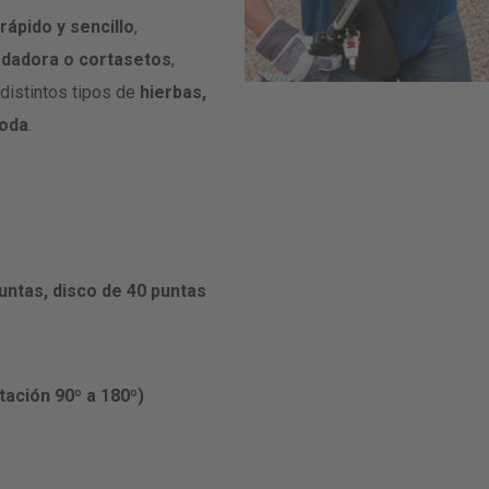
ápido y sencillo
,
dadora o cortasetos
,
distintos tipos de
hierbas,
moda
.
puntas, disco de 40 puntas
tación 90º a 180º)