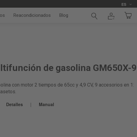
Idioma
ES
os
Reacondicionados
Blog
tifunción de gasolina GM650X-9
olina con motor 2 tiempos de 65cc y 4,9 CV, 9 accesorios en 1:
tasetos.
Detalles
|
Manual