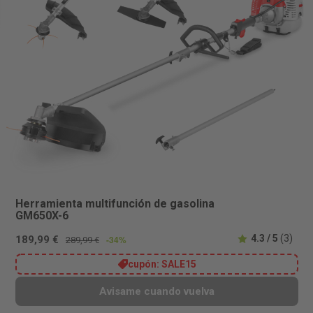
Herramienta multifunción de gasolina
GM650X-6
4.3 / 5
(3)
189,99 €
-34%
289,99 €
cupón:
SALE15
Avisame cuando vuelva