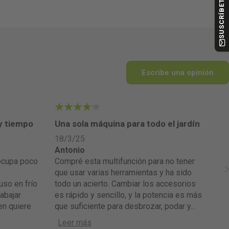
Escribe una opinión
4
5
 y tiempo
Una sola máquina para todo el jardín
Un
18/3/25
27
Antonio
An
Compré esta multifunción para no tener
Le regalé el aparato a mi marido y su
que usar varias herramientas y ha sido
ex
uso en frío
todo un acierto. Cambiar los accesorios
no
abajar
es rápido y sencillo, y la potencia es más
Po
en quiere
que suficiente para desbrozar, podar y
...
po
Leer más
ch