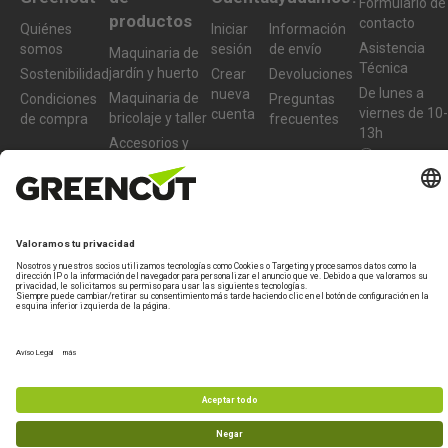
Formulario de
productos
contacto
Quiénes
Iniciar
Información
Asistencia
somos
sesión
de envío
Maquinaria de
Técnica
jardín y huerto
Sostenibilidad
Crear
Devoluciones
De lunes a
nueva
Maquinaria de
Condiciones
Preguntas
viernes de 10-
cuenta
bricolaje y taller
de compra
frecuentes
13h
Accesorios y
977 772 95
recambios
Productos
info@greencu
reacondicionados
tools.com
Bases legales
En garantia
Política de privacidad
Nota legal
Marca especialista de
Beself Brands