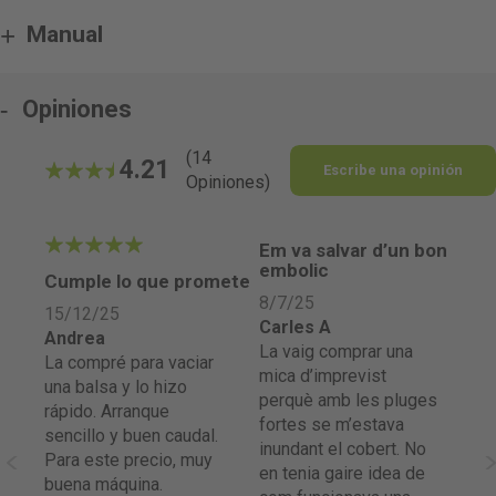
Manual
Opiniones
(14
4.21
Escribe una opinión
Opiniones)
84.285714285714%
Em va salvar d’un bon
5
embolic
4
in
Cumple lo que promete
Bu
bo
8/7/25
15/12/25
Carles A
30
Andrea
La vaig comprar una
Vi
La compré para vaciar
mica d’imprevist
La bomba mantiene un
una balsa y lo hizo
perquè amb les pluges
a
ca
rápido. Arranque
fortes se m’estava
cu
sencillo y buen caudal.
inundant el cobert. No
el
Para este precio, muy
en tenia gaire idea de
,
me
buena máquina.