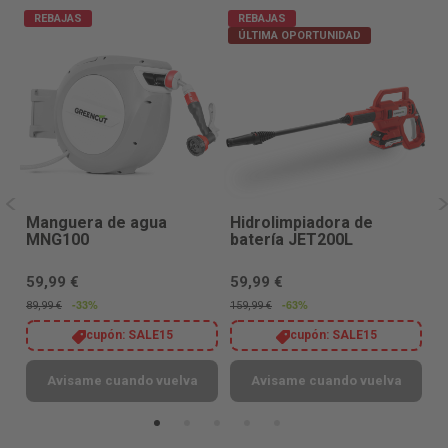
REBAJAS
REBAJAS
ÚLTIMA OPORTUNIDAD
Manguera de agua
Hidrolimpiadora de
H
MNG100
batería JET200L
e
J
59,99 €
59,99 €
1
6)
-33%
-63%
89,99 €
159,99 €
23
cupón:
SALE15
cupón:
SALE15
Avisame cuando vuelva
Avisame cuando vuelva