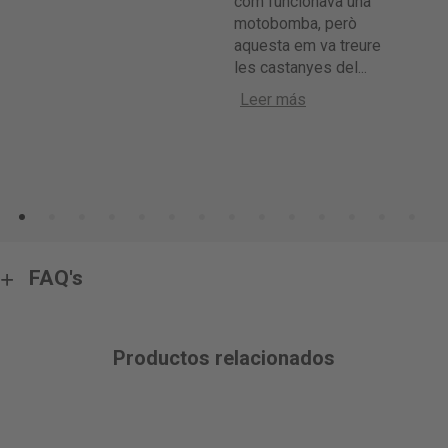
com funcionava una
út
motobomba, però
el
aquesta em va treure
les castanyes del
...
Leer más
FAQ's
Productos relacionados