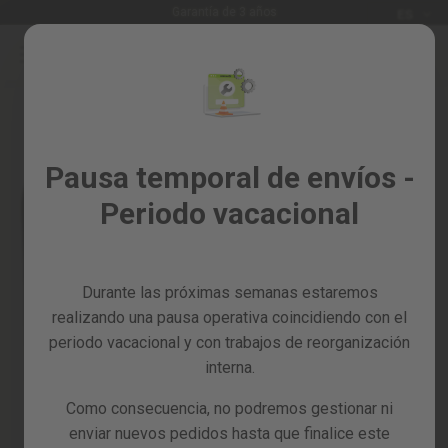
Idioma
Garantía de 3 años
ES
Ir
al
Rebajas
contenido
Skip
%
to
the
Todos
end
los
of
Pausa temporal de envíos -
productos
the
Periodo vacacional
images
Jardín
gallery
y
huerto
Durante las próximas semanas estaremos
Bricolaje
y
realizando una pausa operativa coincidiendo con el
taller
periodo vacacional y con trabajos de reorganización
interna.
Tarjetas
regalo
Como consecuencia, no podremos gestionar ni
Recambios
enviar nuevos pedidos hasta que finalice este