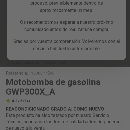
proceso, previsiblemente dentro de
Reacondicionados
aproximadamente un mes.
Blog
Os recomendamos esperar a nuestro próximo
comunicado antes de realizar una compra.
Skip
to
Gracias por vuestra comprensión. Volveremos con el
the
servicio habitual lo antes posible.
beginning
Inicio
GWP300X_A
of
the
REACONDICIONADO
CATEGORÍA A
images
Referencia:
1000047S00
gallery
Motobomba de gasolina
GWP300X_A
4.2 / 5
(14)
REACONDICIONADO GRADO A: COMO NUEVO
Este producto ha sido testado por nuestro Servicio
Técnico, superando los test de calidad antes de ponerse
de nuevo a la venta.