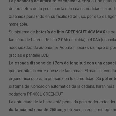
gallery
La
podadora de altura telescópica
GREENCUT de batería de
de los setos de tu jardín con la máxima comodidad. La po
diseñada pensando en su facilidad de uso, por eso es lige
manejable.
Su sistema de
batería de litio GREENCUT 40V MAX
te pe
tamaños de batería de litio 2.0Ah (incluída) o 4.0Ah (no incl
necesidades de autonomía. Además, sabrás siempre el porc
gracias a pantalla LCD.
La espada dispone de 17cm de longitud con una capaci
que permite un corte eficaz de las ramas. El manillar cons
ergonómica que está pensada en tu comodidad. Su
potent
sistema de lubricación automática de la cadena, harán más s
podadora PP400L GREENCUT.
La estructura de la barra está pensada para poder extender 
distancia máxima de 265cm
, y ofrecer un equilibrio óptim