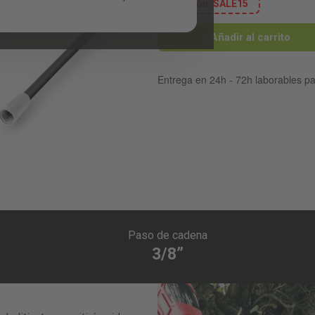
cupón:
SALE15
Añadir al carrito
Entrega en 24h - 72h laborables p
Paso de cadena
3/8”