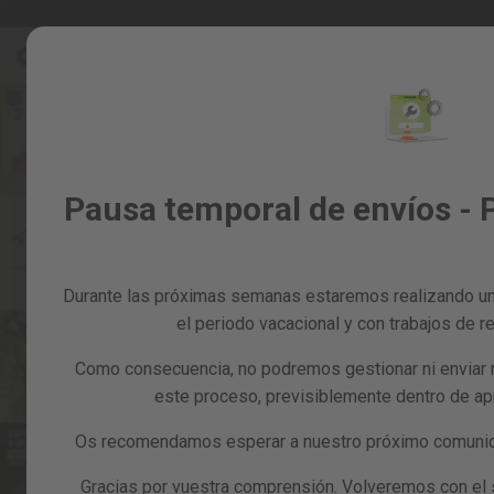
Ir
Rebajas %
Todos los productos
al
Rebajas
contenido
%
Skip
to
Todos
the
los
end
productos
of
Jardín
Pausa temporal de envíos - 
the
y
images
huerto
gallery
Bricolaje
y
Durante las próximas semanas estaremos realizando un
taller
el periodo vacacional y con trabajos de re
Tarjetas
Como consecuencia, no podremos gestionar ni enviar 
regalo
este proceso, previsiblemente dentro de a
Recambios
Reacondicionados
Os recomendamos esperar a nuestro próximo comunica
Blog
Gracias por vuestra comprensión. Volveremos con el se