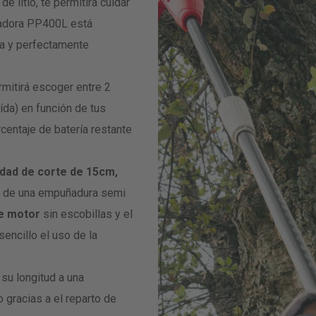
 litio, te permitirá cuidar
dadora
PP400L
está
ra y perfectamente
rmitirá
escoger entre 2
uída) en función de tus
entaje de batería restante
dad de corte de 15cm,
ta de una empuñadura semi
e motor
sin escobillas y el
encillo el uso de la
su longitud a una
o gracias a el reparto de