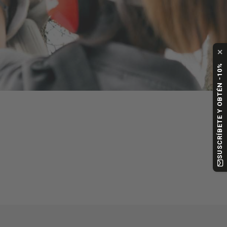
✕
SUSCRÍBETE Y OBTÉN -10%