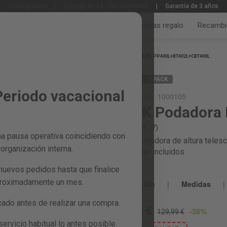
Envío gratuito
|
Entrega en 24 - 72h laborables
|
Garantía de 3 años
Jardín y huerto
Bricolaje y taller
Tarjetas regalo
Recambi
Inicio
PACK_PP400L+BT402L+CBT400L
REBAJAS
PACK
Periodo vacacional
Referencia:
1000105
PACK Podadora P
4.6 / 5
(7)
a pausa operativa coincidiendo con
PACK Podadora de altura telesco
organización interna.
y cargador incluidos
nuevos pedidos hasta que finalice
proximadamente un mes.
Descripción
|
Medidas
|
do antes de realizar una compra.
79,99 €
-38%
129,99 €
rvicio habitual lo antes posible.