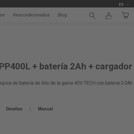
Idioma
ES
os
Reacondicionados
Blog
P400L + batería 2Ah + cargador
pica de batería de litio de la gama 40V TECH con bateria 2.0Ah
Detalles
|
Manual