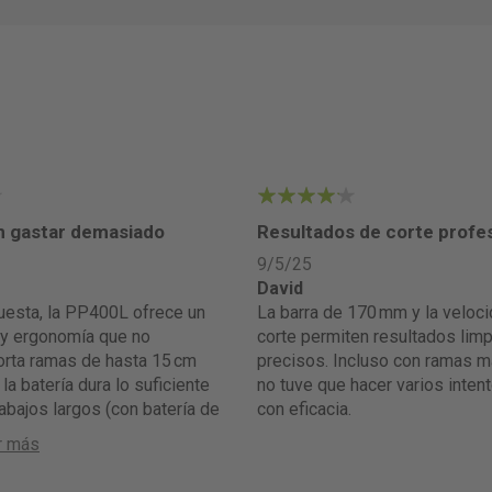
4
n gastar demasiado
Resultados de corte profe
9/5/25
David
La barra de 170 mm y la velocidad de
 y ergonomía que no
corte permiten resultados limp
orta ramas de hasta 15 cm
precisos. Incluso con ramas 
la batería dura lo suficiente
no tuve que hacer varios intent
rabajos largos (con batería de
con eficacia.
r más