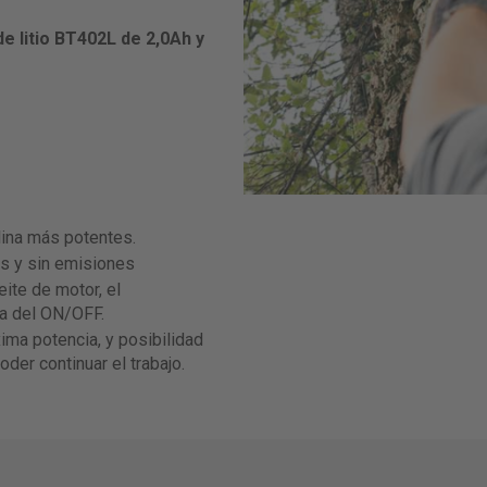
e litio BT402L de 2,0Ah y
lina más potentes.
es y sin emisiones
eite de motor, el
era del ON/OFF.
xima potencia, y posibilidad
der continuar el trabajo.