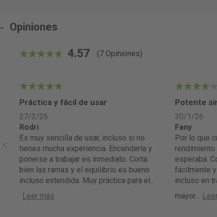
Opiniones
4.57
(7 Opiniones)
91.428571428571%
5
4
Práctica y fácil de usar
Potente si
27/2/26
30/1/26
Rodri
Fany
Es muy sencilla de usar, incluso si no
Por lo que cuesta, la PP400L ofrece un
tienes mucha experiencia. Encenderla y
rendimiento
ponerse a trabajar es inmediato. Corta
esperaba. C
a
bien las ramas y el equilibrio es bueno
fácilmente y 
incluso extendida. Muy práctica para el
...
incluso en t
Leer más
mayor
...
Lee