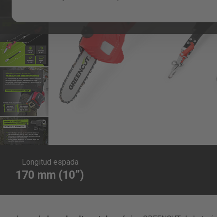
Skip
to
Longitud espada
the
170 mm (10”)
beginning
of
the
images