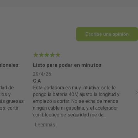
Escribe una opinión
5
4
sionales
Listo para podar en minutos
La
29/4/25
25
C.A
La
Esta podadora es muy intuitiva: solo le
La Greencut PP400L tiene un motor
ios y
pongo la batería 40 V, ajusto la longitud y
so
más gruesas
empiezo a cortar. No se echa de menos
ra
os: corta
ningún cable ni gasolina, y el acelerador
fá
con bloqueo de seguridad me da
...
te
Leer más
si