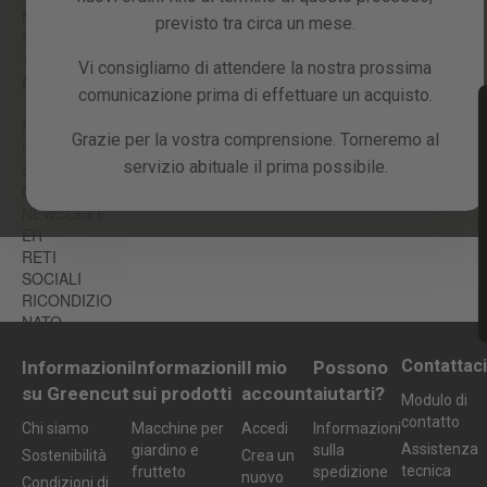
che sarete a casa. Finché non avremo
NI
previsto tra circa un mese.
questa conferma, le società di trasporto
SUPPORTO
TECNICO E
non effettueranno la consegna. Al
Vi consigliamo di attendere la nostra prossima
INCIDENTI
GARANZIA
momento dell'ordine, verificare di aver
comunicazione prima di effettuare un acquisto.
inserito correttamente tutti i dati di
IL TUO
contatto.
Grazie per la vostra comprensione. Torneremo al
CONTO
servizio abituale il prima possibile.
SCONTI E
COUPON
NEWSLETT
ER
RETI
SOCIALI
RICONDIZIO
NATO
Contattaci
Informazioni
Informazioni
Il mio
Possono
su Greencut
sui prodotti
account
aiutarti?
Modulo di
contatto
Chi siamo
Macchine per
Accedi
Informazioni
Assistenza
giardino e
sulla
Sostenibilità
Crea un
tecnica
frutteto
spedizione
nuovo
Condizioni di