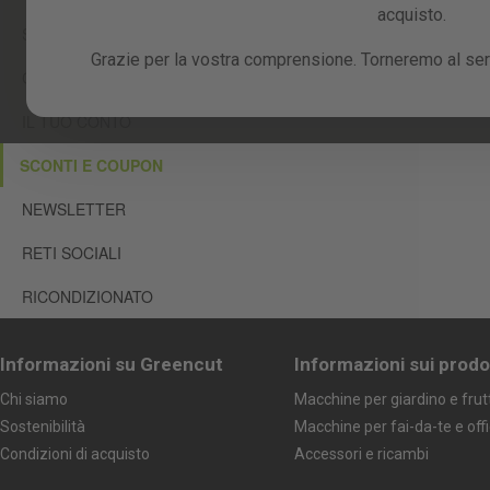
acquisto.
SUPPORTO TECNICO E INCIDENTI
Grazie per la vostra comprensione. Torneremo al serv
GARANZIA
IL TUO CONTO
SCONTI E COUPON
NEWSLETTER
RETI SOCIALI
RICONDIZIONATO
Informazioni su Greencut
Informazioni sui prodo
Chi siamo
Macchine per giardino e frut
Sostenibilità
Macchine per fai-da-te e off
Condizioni di acquisto
Accessori e ricambi