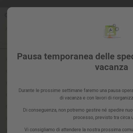
Salta
Saldi %
al
Saldi
contenuto
%
FAQ
SCONTI E COUPON
COME POSSO USARE IL MIO BUONO SCO
Tutti
i
prodotti
Giardino
Pausa temporanea delle spedi
e
PAYPAL
vacanza
frutteto
CARTE REGALO
Fai
da
IL TUO ORDINE
te
Durante le prossime settimane faremo una pausa operat
e
CONDIZIONI DI SPEDIZIONE
officina
di vacanza e con lavori di riorganiz
Ricambi
DOMANDE SUL PAGAMENTO
Di conseguenza, non potremo gestire né spedire nuovi
processo, previsto tra circa
ECOTASSA
Vi consigliamo di attendere la nostra prossima comu
RESTITUZIONI