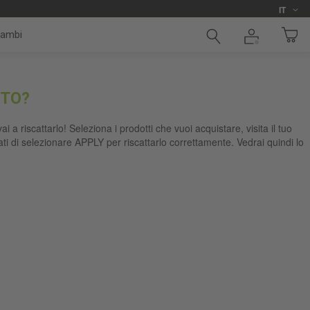
Lingua
i
IT
cambi
NTO?
 a riscattarlo! Seleziona i prodotti che vuoi acquistare, visita il tuo
i di selezionare APPLY per riscattarlo correttamente. Vedrai quindi lo