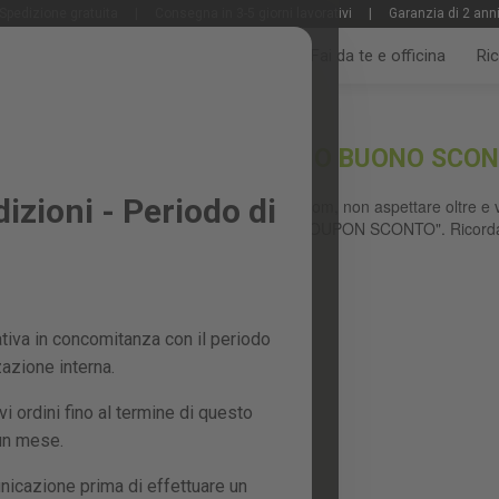
Spedizione gratuita
|
Consegna in 3-5 giorni lavorativi
|
Garanzia di 2 ann
Tutti i prodotti
Giardino e frutteto
Fai da te e officina
Ri
NTO?
COME POSSO USARE IL MIO BUONO SCO
zioni - Periodo di
Se hai un coupon per il sito greencut-tools.com, non aspettare oltre e vai
carrello e inserisci il codice nella sezione "COUPON SCONTO". Ricordat
sconto applicato al tuo ordine.
iva in concomitanza con il periodo
zazione interna.
 ordini fino al termine di questo
 un mese.
nicazione prima di effettuare un