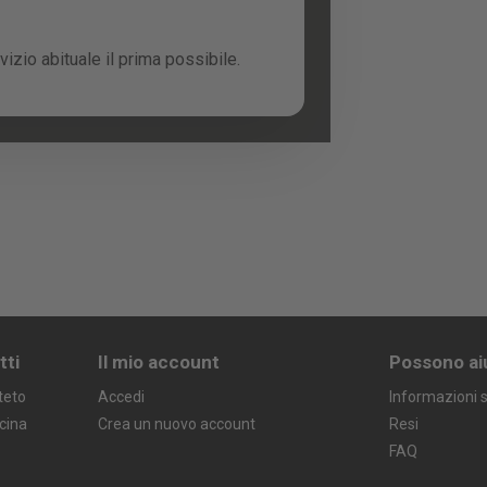
izio abituale il prima possibile.
tti
Il mio account
Possono ai
teto
Accedi
Informazioni s
icina
Crea un nuovo account
Resi
FAQ