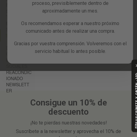
proceso, previsiblemente dentro de
NES
Reacondicionados
SOPORTE
aproximadamente un mes.
TÉCNICO E
Blog
INCIDENCIA
GARANTÍA
Os recomendamos esperar a nuestro próximo
S
comunicado antes de realizar una compra.
TU CUENTA
Gracias por vuestra comprensión. Volveremos con el
DESCUENT
servicio habitual lo antes posible.
OS Y
CUPONES
REDES
SOCIALES
REACONDIC
SUSCRÍBETE Y
IONADO
NEWSLETT
ER
Consigue un 10% de
descuento
¡No te pierdas nuestras novedades!
Suscríbete a la newsletter y aprovecha el 10% de