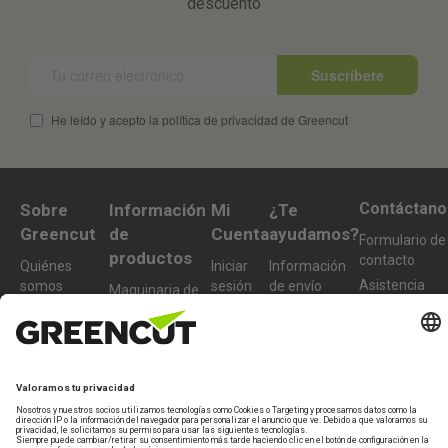
descuento
Suscríbete
He leído y acepto la política de privacidad de Greencut
Contáctano
Sobre
Información
Mi
¿Te
Greencut
de
Cuenta
ayudamos?
Formulario de
productos
contacto
Quiénes
Iniciar
Información
Asistencia
somos
sesión
de envío
Maquinaria de
Técnica
jardín y huerto
Sostenibilidad
Crear
Devoluciones
De lunes a
nueva
Maquinaria de
Condiciones
Preguntas
viernes de 10-
cuenta
bricolaje y taller
de compra
frecuentes
13h
Accesorios y
977 772 95
recambios
Productos
info@greencu
reacondicionados