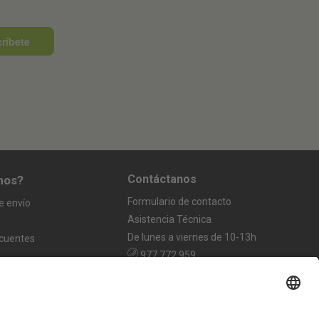
ríbete
Contáctanos
mos?
Formulario de contacto
e envío
Asistencia Técnica
De lunes a viernes de 10-13h
ecuentes
977 772 959
info@greencut-tools.com