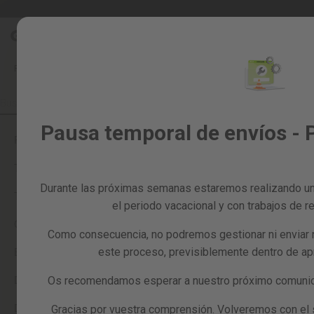
Ir
Rebajas %
Todos los productos
al
Rebajas
contenido
%
FAQ
DESCUENTOS Y CUPONES
Todos
los
productos
Jardín
Pausa temporal de envíos - 
y
PAYPAL
huerto
TARJETAS REGALO
Bricolaje
y
Durante las próximas semanas estaremos realizando un
TU PEDIDO
taller
el periodo vacacional y con trabajos de re
Tarjetas
CONDICIONES DE ENVÍO
Como consecuencia, no podremos gestionar ni enviar 
regalo
ECOTASAS
este proceso, previsiblemente dentro de a
Recambios
Reacondicionados
DUDAS SOBRE EL PAGO
Os recomendamos esperar a nuestro próximo comunica
Blog
DEVOLUCIONES
Gracias por vuestra comprensión. Volveremos con el se