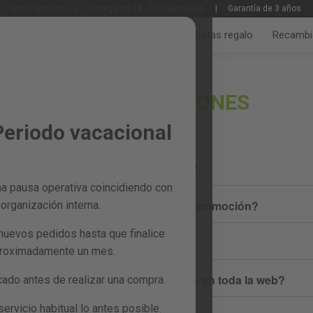
Envío gratuito
|
Entrega en 24 - 72h laborables
|
Garantía de 3 años
Jardín y huerto
Bricolaje y taller
Tarjetas regalo
Recambi
DESCUENTOS Y CUPONES
Periodo vacacional
¿Cómo uso mi cupón de descuento?
a pausa operativa coincidiendo con
¿Puedo usar un cupón durante una promoción?
organización interna.
nuevos pedidos hasta que finalice
¿Qué es el cupón de bienvenida?
proximadamente un mes.
¿El cupón de bienvenida es aplicable en toda la web?
do antes de realizar una compra.
rvicio habitual lo antes posible.