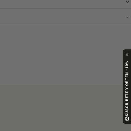
✕
SUSCRÍBETE Y OBTÉN -10%