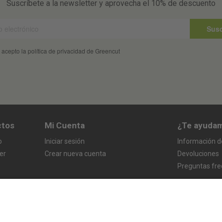
Suscríbete a la newsletter y aprovecha el 10% de descuento
Susc
 acepto la política de privacidad de Greencut
ctos
Mi Cuenta
¿Te ayuda
o
Iniciar sesión
Información d
er
Crear nueva cuenta
Devoluciones
Preguntas fr
s