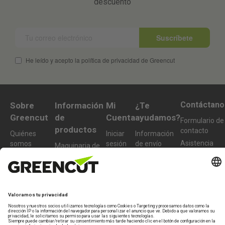
descuento
Suscríbete
He leído y acepto la política de privacidad de Greencut
Contáctano
Sobre
Información
Mi
¿Te
Greencut
de
Cuenta
ayudamos?
Formulario de
productos
contacto
Quiénes
Iniciar
Información
Asistencia
somos
sesión
de envío
Maquinaria de
Técnica
jardín y huerto
Sostenibilidad
Crear
Devoluciones
De lunes a
nueva
Maquinaria de
Condiciones
Preguntas
viernes de 10-
cuenta
bricolaje y taller
de compra
frecuentes
13h
Accesorios y
977 772 95
recambios
Productos
info@greencu
reacondicionados