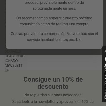
proceso, previsiblemente dentro de
NES
Reacondicionados
SOPORTE
aproximadamente un mes.
TÉCNICO E
Blog
INCIDENCIA
GARANTÍA
Os recomendamos esperar a nuestro próximo
S
comunicado antes de realizar una compra.
TU CUENTA
Gracias por vuestra comprensión. Volveremos con el
DESCUENT
servicio habitual lo antes posible.
OS Y
CUPONES
REDES
SOCIALES
REACONDIC
SUSCRÍBETE Y
IONADO
NEWSLETT
ER
Consigue un 10% de
descuento
¡No te pierdas nuestras novedades!
Suscríbete a la newsletter y aprovecha el 10% de